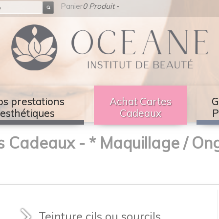
Panier
0 Produit
-
s prestations
Achat Cartes
G
esthétiques
Cadeaux
P
s Cadeaux -
* Maquillage / Ong
Teinture cils ou sourcils