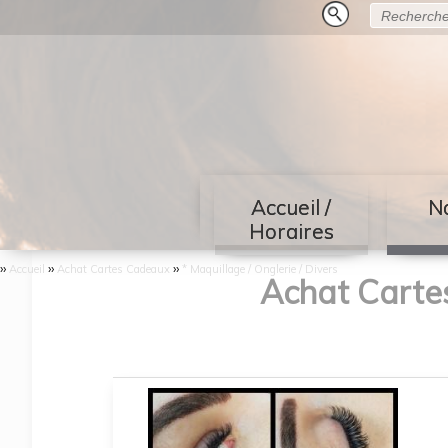
Accueil /
No
Horaires
››
››
››
Accueil
Achat Cartes Cadeaux
* Maquillage / Onglerie / Divers
Achat Carte