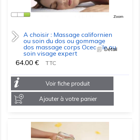
Zoom
A choisir : Massage californien
ou soin du dos ou gommage
dos massage corps Oceanile ou
Détail
soin visage expert
64.00
€
TTC
Voir fiche produit
Ajouter à votre panier