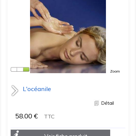
Zoom
L'océanile
Détail
58.00
€
TTC