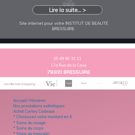
Lire la suite... >
Site internet pour votre INSTITUT DE BEAUTÉ
BRESSUIRE.
05 49 80 31 21
17a Rue de la Cave
79300 BRESSUIRE
Accueil / Horaires
Nos prestations esthétiques
Achat Cartes Cadeaux
* Choisissez votre montant en €
* Soins du visage
* Soins du corps
* Soins au masculin